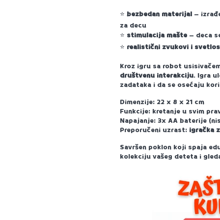
bezbedan materijal
– izrađe
⭐
za decu
stimulacija mašte
– deca se
⭐
realistični zvukovi i svetlo
⭐
Kroz igru sa robot usisivače
društvenu interakciju
. Igra 
zadataka i da se osećaju kor
Dimenzije: 22 x 8 x 21 cm
Funkcije: kretanje u svim pra
Napajanje: 3x AA baterije (ni
Preporučeni uzrast:
igračka 
Savršen poklon koji spaja ed
kolekciju vašeg deteta i gle