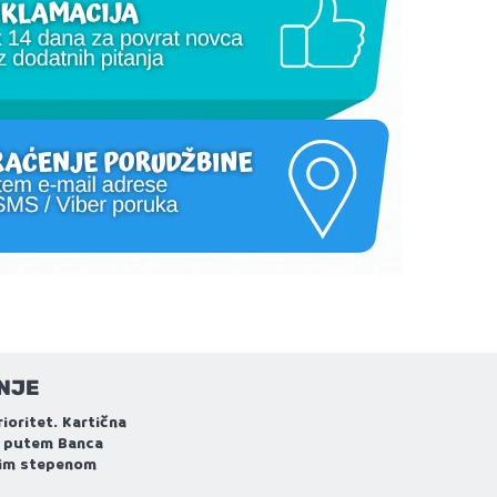
NJE
ioritet. Kartična
 putem Banca
išim stepenom