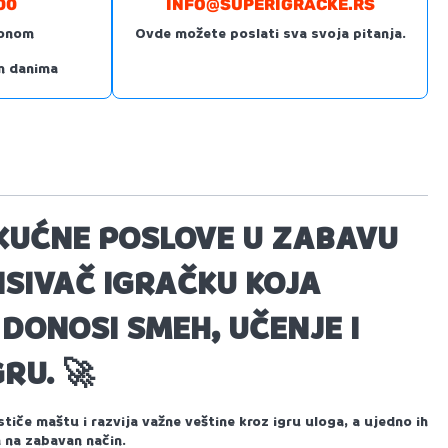
00
INFO@SUPERIGRACKE.RS
fonom
Ovde možete poslati sva svoja pitanja.
m danima
KUĆNE POSLOVE U ZABAVU
ISIVAČ IGRAČKU
KOJA
DONOSI SMEH, UČENJE I
GRU.
🚀
tiče maštu i razvija važne veštine kroz igru uloga, a ujedno ih
 na zabavan način.