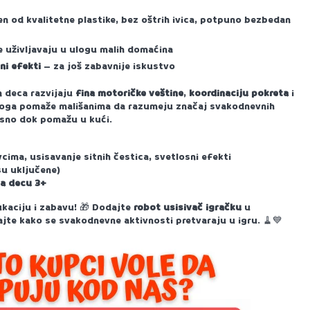
n od kvalitetne plastike, bez oštrih ivica, potpuno bezbedan
 uživljavaju u ulogu malih domaćina
sni efekti
– za još zabavnije iskustvo
m deca razvijaju
fina motoričke veštine
,
koordinaciju pokreta
i
uloga pomaže mališanima da razumeju značaj svakodnevnih
isno dok pomažu u kući.
vcima, usisavanje sitnih čestica, svetlosni efekti
su uključene)
za decu 3+
ukaciju i zabavu!
Dodajte
robot usisivač igračku
u
🎁
dajte kako se svakodnevne aktivnosti pretvaraju u igru.
🧹
💙