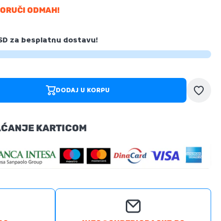
PORUČI ODMAH!
SD
za besplatnu dostavu!
DODAJ U KORPU
DODAJ U KORPU
AĆANJE KARTICOM