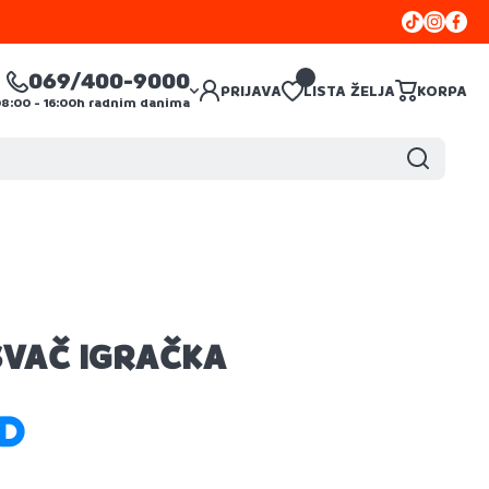
Tiktok
Instagr
Face
069/400-9000
PRIJAVA
LISTA ŽELJA
KORPA
08:00 - 16:00h radnim danima
SVAČ IGRAČKA
SD