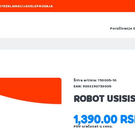
I?
REKLAMACIJA
VELEPRODAJA
Poručivanje 
Šifra artikla:
753005-10
EAN:
9033290753005
ROBOT USISI
1,390.00 R
PDV uračunat u cenu.