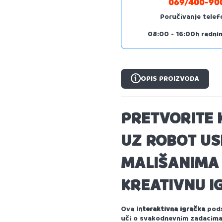
069/400-90
Poručivanje tele
08:00 - 16:00h radni
OPIS PROIZVODA
OPIS PROIZVODA
PRETVORITE 
UZ
ROBOT US
MALIŠANIMA 
KREATIVNU I
Ova
interaktivna igračka
pods
uči o svakodnevnim zadacima