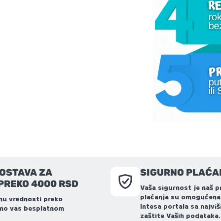
OSTAVA ZA
SIGURNO PLAĆA
PREKO 4000 RSD
Vaša sigurnost je naš pr
plaćanja su omogućena
nu vrednosti preko
Intesa portala sa najv
imo vas besplatnom
zaštite Vaših podataka.