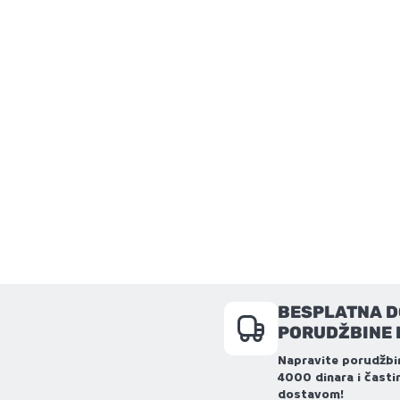
BESPLATNA D
PORUDŽBINE 
Napravite porudžbi
4000 dinara i čast
dostavom!