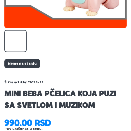
Nema na stanju
Šifra artikla:
71038-22
MINI BEBA PČELICA KOJA PUZI
SA SVETLOM I MUZIKOM
990.00 RSD
PDV uračunat u cenu.