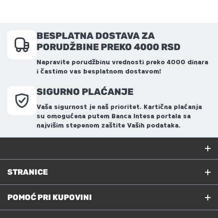
BESPLATNA DOSTAVA ZA
PORUDŽBINE PREKO 4000 RSD
Napravite porudžbinu vrednosti preko 4000 dinara
i častimo vas besplatnom dostavom!
SIGURNO PLAĆANJE
Vaša sigurnost je naš prioritet. Kartična plaćanja
su omogućena putem Banca Intesa portala sa
najvišim stepenom zaštite Vaših podataka.
STRANICE
POČETNA STRANA
POMOĆ PRI KUPOVINI
069/400-9000
POGLEDAJ SVE IGRAČKE