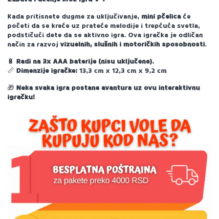
Kada pritisnete dugme za uključivanje,
mini pčelica
će
početi da se kreće uz prateće melodije i trepćuća svetla,
podstičući dete da se aktivno igra. Ova igračka je odličan
način za razvoj
vizuelnih, slušnih i motoričkih sposobnosti
.
Radi na 3x AAA baterije (nisu uključene).
🔋
Dimenzije igračke:
13,3 cm x 12,3 cm x 9,2 cm
📏
Neka svaka igra postane avantura uz ovu interaktivnu
🎁
igračku!