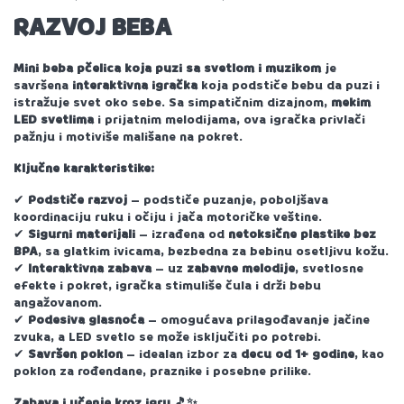
RAZVOJ BEBA
Mini beba pčelica koja puzi sa svetlom i muzikom
je
savršena
interaktivna igračka
koja podstiče bebu da puzi i
istražuje svet oko sebe. Sa simpatičnim dizajnom,
mekim
LED svetlima
i prijatnim melodijama, ova igračka privlači
pažnju i motiviše mališane na pokret.
Ključne karakteristike:
Podstiče razvoj
– podstiče puzanje, poboljšava
✔
koordinaciju ruku i očiju i jača motoričke veštine.
Sigurni materijali
– izrađena od
netoksične plastike bez
✔
BPA
, sa glatkim ivicama, bezbedna za bebinu osetljivu kožu.
Interaktivna zabava
– uz
zabavne melodije
, svetlosne
✔
efekte i pokret, igračka stimuliše čula i drži bebu
angažovanom.
Podesiva glasnoća
– omogućava prilagođavanje jačine
✔
zvuka, a LED svetlo se može isključiti po potrebi.
Savršen poklon
– idealan izbor za
decu od 1+ godine
, kao
✔
poklon za rođendane, praznike i posebne prilike.
Zabava i učenje kroz igru
🎵✨