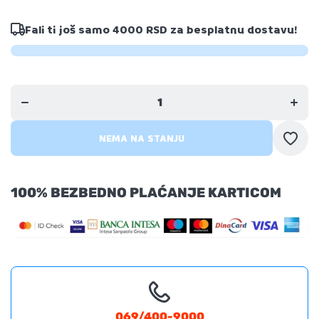
Fali ti još samo
4000 RSD
za besplatnu dostavu!
Umanji
Uveća
količinu
količi
za Mini
za Mi
beba
beba
pčelica
pčeli
koja puzi
koja pu
sa
sa
svetlom i
svetlo
NEMA NA STANJU
muzikom
muzik
100% BEZBEDNO PLAĆANJE KARTICOM
069/400-9000